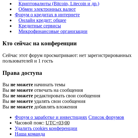
Криптовалюты (Bitcoin, Litecoin и др.)
Обмен электронных валют
Форум о кредитах в интернете
Онлайн кредит: общее
Кредитные сервисы
Микрофинансовые организации
Кто сейчас на конференции
Сейчас этот форум просматривают: нет зарегистрированных
пользователей и 1 гость
Права доступа
Вы
не можете
начинать темы
Вы
не можете
отвечать на сообщения
Вы
не можете
редактировать свои сообщения
Вы
не можете
удалять свои сообщения
Вы
не можете
добавлять вложения
Форум о заработке и инвестициях
Список форумов
Часовой пояс:
UTC+03:00
Удалить cookies конференции
Наша команда