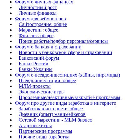
Форум о личных финансах
Личностный рост
Личные финансы
Форум для вебмастеров
Сайтостроение: общее
Маркетинг: общее
Фриланс: общее
Поиск работы/подбор персонала/сервисы
Форум о банках и страховании
Новости в банковской сфере и страховании
Банковский форум
Банки России
Банки Украины
Форум о псевдоинвестициях (хайпы, пирамиды)
Псевдоинвестиции: общее
МЛМ-проекты
Экономические игры
Проблемные/неактивные/закрытые программы
Форум про другие виды заработка в интернете
Заработок в интернете: общее
Дневник (опыт) манимейкеров
Сетевой маркетинг - MLM бизнес
Азартные игры
Партнерские программы
Прочие виды заработка