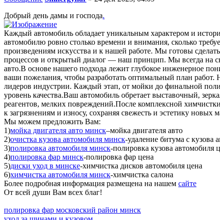
Добрый день дамы и господа
.
Каждый автомобиль обладает уникальным характером и историе
автомобилю ровно столько времени и внимания, сколько требу
произведениям искусства и к нашей работе. Мы готовы сделать 
процессов и открытый диалог — наш принцип. Мы всегда на св
авто.В основе нашего подхода лежит глубокое инженерное пон
ваши пожелания, чтобы разработать оптимальный план работ.
лидеров индустрии. Каждый этап, от мойки до финальной пол
уровень качества.Ваш автомобиль обретает выставочный, зерк
реагентов, мелких повреждений.После комплексной химчистки 
к загрязнениям и износу, сохраняя свежесть и эстетику новых
Мы можем предложить Вам:
1)
мойка двигателя авто минск
–мойка двигателя авто
2)
очистка кузова автомобиля минск
-удаление битума с кузова 
3)
полировка автомобиля минск
-полировка кузова автомобиля 
4)
полировка фар минск
-полировка фар цена
5)
диски уход в минске
-химчистка дисков автомобиля цена
6)
химчистка автомобиля минск
-химчистка салона
Более подробная информация размещена на нашем
сайте
От всей души Вам всех благ!
полировка фар московский район минск
уход за шинами и кузовом