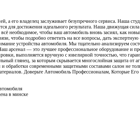
й, а его владелец заслуживает безупречного сервиса. Наша ст
ется для достижения идеального результата. Наша движущая сил
всё необходимое, чтобы ваш автомобиль вновь засиял, как новый
язи, чтобы подробно ответить на все вопросы, дать экспертну
имание устройства автомобиля. Мы тщательно анализируем состо
 Наш арсенал — это лучшее профессиональное оборудование и 
ировки, выполняется вручную с ювелирной точностью, что гара
альный глянец, за которым скрывается многослойная защита от 
и обработки современными защитными составами салон не тольк
 материалов. Доверьте Автомобиль Профессионалам, Которые Его
автомобиля
цена в минске