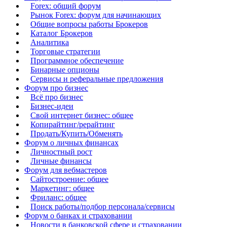
Forex: общий форум
Рынок Forex: форум для начинающих
Общие вопросы работы Брокеров
Каталог Брокеров
Аналитика
Торговые стратегии
Программное обеспечение
Бинарные опционы
Сервисы и реферальные предложения
Форум про бизнес
Всё про бизнес
Бизнес-идеи
Свой интернет бизнес: общее
Копирайтинг/рерайтинг
Продать/Купить/Обменять
Форум о личных финансах
Личностный рост
Личные финансы
Форум для вебмастеров
Сайтостроение: общее
Маркетинг: общее
Фриланс: общее
Поиск работы/подбор персонала/сервисы
Форум о банках и страховании
Новости в банковской сфере и страховании