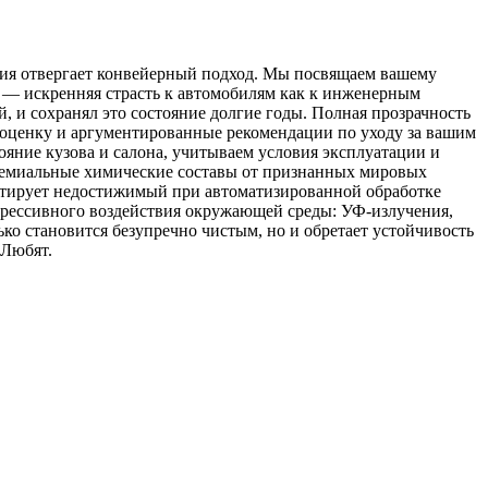
удия отвергает конвейерный подход. Мы посвящаем вашему
а — искренняя страсть к автомобилям как к инженерным
, и сохранял это состояние долгие годы. Полная прозрачность
ю оценку и аргументированные рекомендации по уходу за вашим
яние кузова и салона, учитываем условия эксплуатации и
премиальные химические составы от признанных мировых
нтирует недостижимый при автоматизированной обработке
агрессивного воздействия окружающей среды: УФ-излучения,
о становится безупречно чистым, но и обретает устойчивость
 Любят.