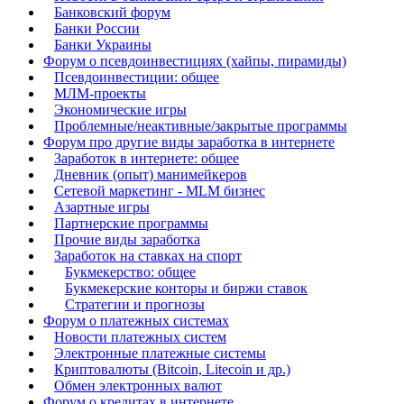
Банковский форум
Банки России
Банки Украины
Форум о псевдоинвестициях (хайпы, пирамиды)
Псевдоинвестиции: общее
МЛМ-проекты
Экономические игры
Проблемные/неактивные/закрытые программы
Форум про другие виды заработка в интернете
Заработок в интернете: общее
Дневник (опыт) манимейкеров
Сетевой маркетинг - MLM бизнес
Азартные игры
Партнерские программы
Прочие виды заработка
Заработок на ставках на спорт
Букмекерство: общее
Букмекерские конторы и биржи ставок
Стратегии и прогнозы
Форум о платежных системах
Новости платежных систем
Электронные платежные системы
Криптовалюты (Bitcoin, Litecoin и др.)
Обмен электронных валют
Форум о кредитах в интернете