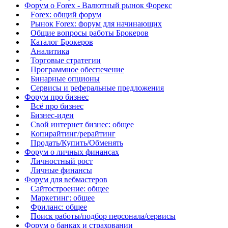
Форум о Forex - Валютный рынок Форекс
Forex: общий форум
Рынок Forex: форум для начинающих
Общие вопросы работы Брокеров
Каталог Брокеров
Аналитика
Торговые стратегии
Программное обеспечение
Бинарные опционы
Сервисы и реферальные предложения
Форум про бизнес
Всё про бизнес
Бизнес-идеи
Свой интернет бизнес: общее
Копирайтинг/рерайтинг
Продать/Купить/Обменять
Форум о личных финансах
Личностный рост
Личные финансы
Форум для вебмастеров
Сайтостроение: общее
Маркетинг: общее
Фриланс: общее
Поиск работы/подбор персонала/сервисы
Форум о банках и страховании