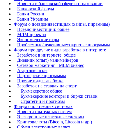
Новости в банковской сфере и страховании
Банковский форум
Банки России
Банки Украины
Форум о псевдоинвестициях (хайпы, пирамиды)
Псевдоинвестиции: общее
МЛМ-проекты
Экономические игры
Проблемные/неактивные/закрытые программы
Форум про другие виды заработка в интернете
Заработок в интернете: общее
Дневник (опыт) манимейкеров
Сетевой маркетинг - MLM бизнес
Азартные игры
Партнерские программы
Прочие виды заработка
Заработок на ставках на спорт
Букмекерство: общее
Букмекерские конторы и биржи ставок
Стратегии и прогнозы
Форум о платежных системах
Новости платежных систем
Электронные платежные системы
Криптовалюты (Bitcoin, Litecoin и др.)
Обмен электронных валют