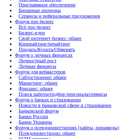
Программное обеспечение
Бинарные опционы
Сервисы и реферальные предложения
Форум про бизнес
Всё про бизнес
Бизнес-идеи
Свой интернет бизнес: общее
Копирайтинг/рерайтинг
Продать/Купить/Обменять
Форум о личных финансах
Личностный рост
Личные финансы
Форум для вебмастеров
Сайтостроение: общее
Маркетинг: общее
Фриланс: общее
Поиск работы/подбор персонала/сервисы
Форум о банках и страховании
Новости в банковской сфере и страховании
Банковский форум
Банки России
Банки Украины
Форум о псевдоинвестициях (хайпы, пирамиды)
Псевдоинвестиции: общее
МЛМ-проекты