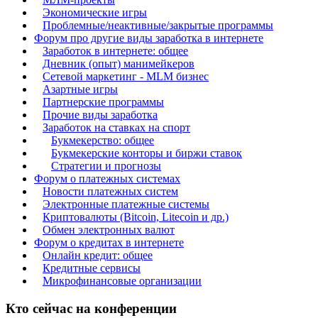
Экономические игры
Проблемные/неактивные/закрытые программы
Форум про другие виды заработка в интернете
Заработок в интернете: общее
Дневник (опыт) манимейкеров
Сетевой маркетинг - MLM бизнес
Азартные игры
Партнерские программы
Прочие виды заработка
Заработок на ставках на спорт
Букмекерство: общее
Букмекерские конторы и биржи ставок
Стратегии и прогнозы
Форум о платежных системах
Новости платежных систем
Электронные платежные системы
Криптовалюты (Bitcoin, Litecoin и др.)
Обмен электронных валют
Форум о кредитах в интернете
Онлайн кредит: общее
Кредитные сервисы
Микрофинансовые организации
Кто сейчас на конференции