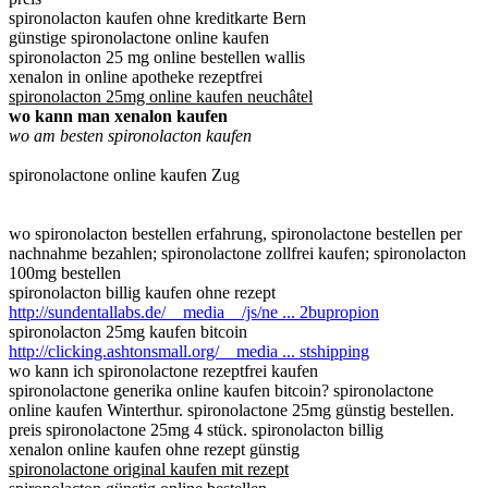
spironolacton kaufen ohne kreditkarte Bern
günstige spironolactone online kaufen
spironolacton 25 mg online bestellen wallis
xenalon in online apotheke rezeptfrei
spironolacton 25mg online kaufen neuchâtel
wo kann man xenalon kaufen
wo am besten spironolacton kaufen
spironolactone online kaufen Zug
wo spironolacton bestellen erfahrung, spironolactone bestellen per
nachnahme bezahlen; spironolactone zollfrei kaufen; spironolacton
100mg bestellen
spironolacton billig kaufen ohne rezept
http://sundentallabs.de/__media__/js/ne ... 2bupropion
spironolacton 25mg kaufen bitcoin
http://clicking.ashtonsmall.org/__media ... stshipping
wo kann ich spironolactone rezeptfrei kaufen
spironolactone generika online kaufen bitcoin? spironolactone
online kaufen Winterthur. spironolactone 25mg günstig bestellen.
preis spironolactone 25mg 4 stück. spironolacton billig
xenalon online kaufen ohne rezept günstig
spironolactone original kaufen mit rezept