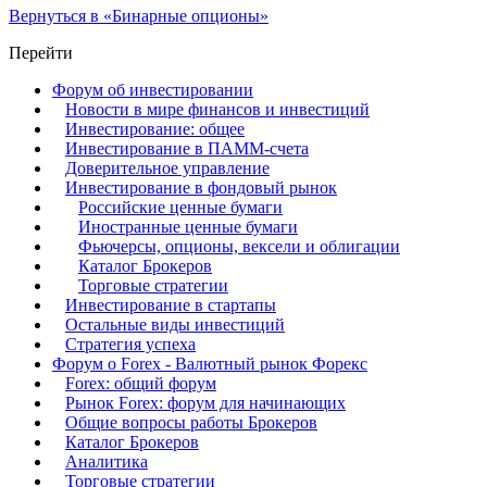
Вернуться в «Бинарные опционы»
Перейти
Форум об инвестировании
Новости в мире финансов и инвестиций
Инвестирование: общее
Инвестирование в ПАММ-счета
Доверительное управление
Инвестирование в фондовый рынок
Российские ценные бумаги
Иностранные ценные бумаги
Фьючерсы, опционы, вексели и облигации
Каталог Брокеров
Торговые стратегии
Инвестирование в стартапы
Остальные виды инвестиций
Стратегия успеха
Форум о Forex - Валютный рынок Форекс
Forex: общий форум
Рынок Forex: форум для начинающих
Общие вопросы работы Брокеров
Каталог Брокеров
Аналитика
Торговые стратегии