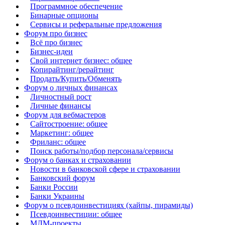
Программное обеспечение
Бинарные опционы
Сервисы и реферальные предложения
Форум про бизнес
Всё про бизнес
Бизнес-идеи
Свой интернет бизнес: общее
Копирайтинг/рерайтинг
Продать/Купить/Обменять
Форум о личных финансах
Личностный рост
Личные финансы
Форум для вебмастеров
Сайтостроение: общее
Маркетинг: общее
Фриланс: общее
Поиск работы/подбор персонала/сервисы
Форум о банках и страховании
Новости в банковской сфере и страховании
Банковский форум
Банки России
Банки Украины
Форум о псевдоинвестициях (хайпы, пирамиды)
Псевдоинвестиции: общее
МЛМ-проекты