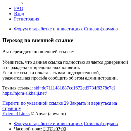
FAQ
Вход
Регистрация
Форум о заработке и инвестициях
Список форумов
Переход по внешней ссылке
Вы переходите по внешней ссылке:
Убедитесь, что данная ссылка полностью является доверенной
и ограждена от вредоносных влияний.
Если же ссылка показалась вам подозрительной,
уважительная просьба сообщить об этом администрации.
Точная ссылка:
sid=de7111481887cc1672cd9734f6378e7c?
https://njom-alkhalij.net/
Перейти по указанной ссылке
29
Закрыть и вернуться на
страницу
External Links
© Anvar (apwa.ru)
Форум о заработке и инвестициях
Список форумов
Часовой пояс:
UTC+03:00