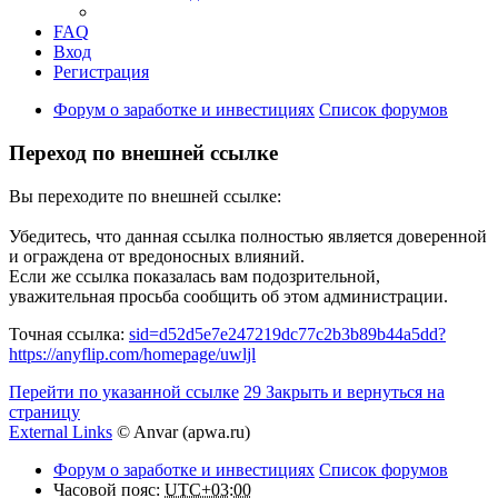
FAQ
Вход
Регистрация
Форум о заработке и инвестициях
Список форумов
Переход по внешней ссылке
Вы переходите по внешней ссылке:
Убедитесь, что данная ссылка полностью является доверенной
и ограждена от вредоносных влияний.
Если же ссылка показалась вам подозрительной,
уважительная просьба сообщить об этом администрации.
Точная ссылка:
sid=d52d5e7e247219dc77c2b3b89b44a5dd?
https://anyflip.com/homepage/uwljl
Перейти по указанной ссылке
29
Закрыть и вернуться на
страницу
External Links
© Anvar (apwa.ru)
Форум о заработке и инвестициях
Список форумов
Часовой пояс:
UTC+03:00