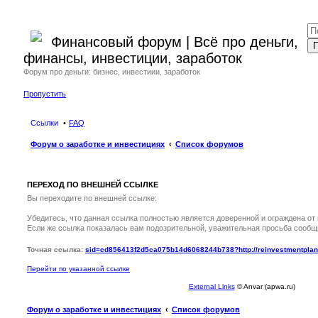
Финансовый форум | Всё про деньги,
П
финансы, инвестиции, заработок
Форум про деньги: бизнес, инвестиии, заработок
Пропустить
Ссылки
FAQ
Форум о заработке и инвестициях
Список форумов
ПЕРЕХОД ПО ВНЕШНЕЙ ССЫЛКЕ
Вы переходите по внешней ссылке:
Убедитесь, что данная ссылка полностью является доверенной и ограждена от
Если же ссылка показалась вам подозрительной, уважительная просьба сообщ
Точная ссылка:
sid=cd856413f2d5ca075b14d6068244b738?http://reinvestmentplan
Перейти по указанной ссылке
External Links
© Anvar (apwa.ru)
Форум о заработке и инвестициях
Список форумов