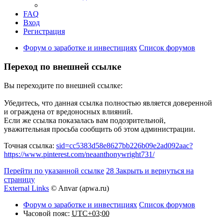
FAQ
Вход
Регистрация
Форум о заработке и инвестициях
Список форумов
Переход по внешней ссылке
Вы переходите по внешней ссылке:
Убедитесь, что данная ссылка полностью является доверенной
и ограждена от вредоносных влияний.
Если же ссылка показалась вам подозрительной,
уважительная просьба сообщить об этом администрации.
Точная ссылка:
sid=cc5383d58e8627bb226b09e2ad092aac?
https://www.pinterest.com/neaanthonywright731/
Перейти по указанной ссылке
28
Закрыть и вернуться на
страницу
External Links
© Anvar (apwa.ru)
Форум о заработке и инвестициях
Список форумов
Часовой пояс:
UTC+03:00