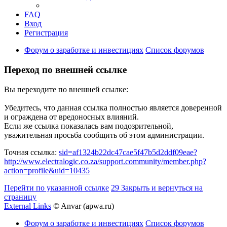
FAQ
Вход
Регистрация
Форум о заработке и инвестициях
Список форумов
Переход по внешней ссылке
Вы переходите по внешней ссылке:
Убедитесь, что данная ссылка полностью является доверенной
и ограждена от вредоносных влияний.
Если же ссылка показалась вам подозрительной,
уважительная просьба сообщить об этом администрации.
Точная ссылка:
sid=af1324b22dc47cae5f47b5d2ddf09eae?
http://www.electralogic.co.za/support.community/member.php?
action=profile&uid=10435
Перейти по указанной ссылке
29
Закрыть и вернуться на
страницу
External Links
© Anvar (apwa.ru)
Форум о заработке и инвестициях
Список форумов