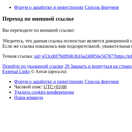
Форум о заработке и инвестициях
Список форумов
Переход по внешней ссылке
Вы переходите по внешней ссылке:
Убедитесь, что данная ссылка полностью является доверенной 
Если же ссылка показалась вам подозрительной, уважительная
Точная ссылка:
sid=433cd0f79dfff4b3616a240856e56787?https://tel
Перейти по указанной ссылке
29
Закрыть и вернуться на стран
External Links
© Anvar (apwa.ru)
Форум о заработке и инвестициях
Список форумов
Часовой пояс:
UTC+03:00
Удалить cookies конференции
Наша команда