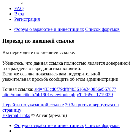
FAQ
Вход
Регистрация
Форум о заработке и инвестициях
Список форумов
Переход по внешней ссылке
Вы переходите по внешней ссылке:
Убедитесь, что данная ссылка полностью является доверенной
и ограждена от вредоносных влияний.
Если же ссылка показалась вам подозрительной,
уважительная просьба сообщить об этом администрации.
Точная ссылка:
sid=433cd0f79dfff4b3616a240856e56787?
http://municitic.fr/bb1901/viewtopic.php?f=16&t=1719029
Перейти по указанной ссылке
29
Закрыть и вернуться на
страницу
External Links
© Anvar (apwa.ru)
Форум о заработке и инвестициях
Список форумов