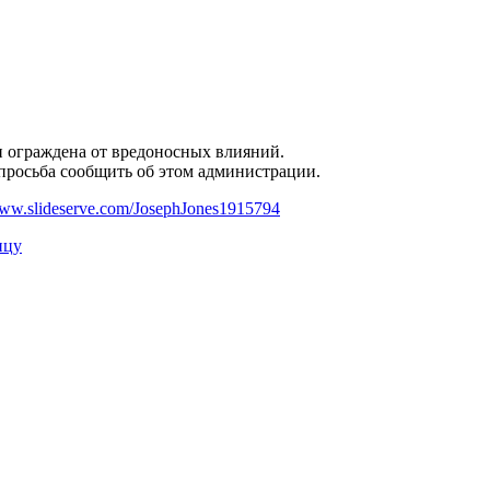
и ограждена от вредоносных влияний.
 просьба сообщить об этом администрации.
ww.slideserve.com/JosephJones1915794
ицу