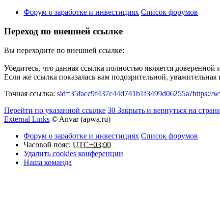
Форум о заработке и инвестициях
Список форумов
Переход по внешней ссылке
Вы переходите по внешней ссылке:
Убедитесь, что данная ссылка полностью является доверенной 
Если же ссылка показалась вам подозрительной, уважительная
Точная ссылка:
sid=35facc9f437c44d741b1f3499d06255a?https://w
Перейти по указанной ссылке
30
Закрыть и вернуться на стран
External Links
© Anvar (apwa.ru)
Форум о заработке и инвестициях
Список форумов
Часовой пояс:
UTC+03:00
Удалить cookies конференции
Наша команда