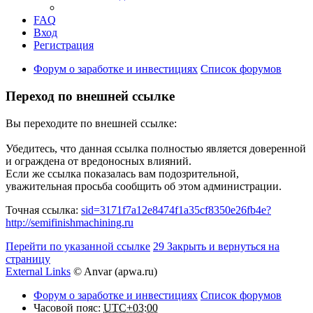
FAQ
Вход
Регистрация
Форум о заработке и инвестициях
Список форумов
Переход по внешней ссылке
Вы переходите по внешней ссылке:
Убедитесь, что данная ссылка полностью является доверенной
и ограждена от вредоносных влияний.
Если же ссылка показалась вам подозрительной,
уважительная просьба сообщить об этом администрации.
Точная ссылка:
sid=3171f7a12e8474f1a35cf8350e26fb4e?
http://semifinishmachining.ru
Перейти по указанной ссылке
29
Закрыть и вернуться на
страницу
External Links
© Anvar (apwa.ru)
Форум о заработке и инвестициях
Список форумов
Часовой пояс:
UTC+03:00