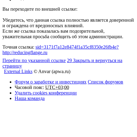
Вы переходите по внешней ссылке:
Убедитесь, что данная ссылка полностью является доверенной
и ограждена от вредоносных влияний.
Если же ссылка показалась вам подозрительной,
уважительная просьба сообщить об этом администрации.
Точная ссылка:
sid=3171f7a12e8474f1a35cf8350e26fb4e?
http://reducingflange.ru
Перейти по указанной ссылке
29
Закрыть и вернуться на
страницу
External Links
© Anvar (apwa.ru)
Форум о заработке и инвестициях
Список форумов
Часовой пояс:
UTC+03:00
Удалить cookies конференции
Наша команда