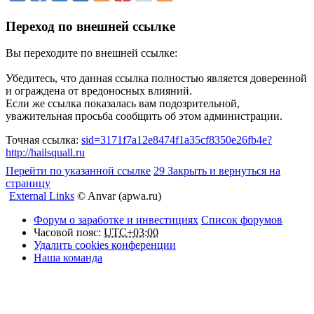
Переход по внешней ссылке
Вы переходите по внешней ссылке:
Убедитесь, что данная ссылка полностью является доверенной
и ограждена от вредоносных влияний.
Если же ссылка показалась вам подозрительной,
уважительная просьба сообщить об этом администрации.
Точная ссылка:
sid=3171f7a12e8474f1a35cf8350e26fb4e?
http://hailsquall.ru
Перейти по указанной ссылке
29
Закрыть и вернуться на
страницу
External Links
© Anvar (apwa.ru)
Форум о заработке и инвестициях
Список форумов
Часовой пояс:
UTC+03:00
Удалить cookies конференции
Наша команда