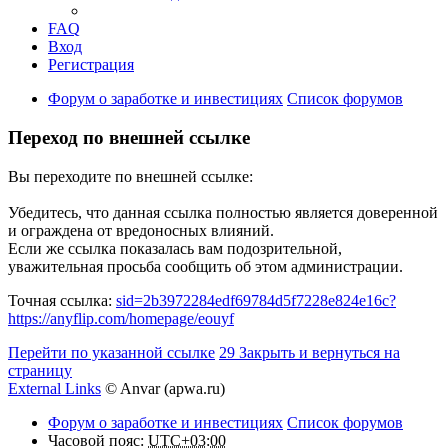
FAQ
Вход
Регистрация
Форум о заработке и инвестициях
Список форумов
Переход по внешней ссылке
Вы переходите по внешней ссылке:
Убедитесь, что данная ссылка полностью является доверенной
и ограждена от вредоносных влияний.
Если же ссылка показалась вам подозрительной,
уважительная просьба сообщить об этом администрации.
Точная ссылка:
sid=2b3972284edf69784d5f7228e824e16c?
https://anyflip.com/homepage/eouyf
Перейти по указанной ссылке
29
Закрыть и вернуться на
страницу
External Links
© Anvar (apwa.ru)
Форум о заработке и инвестициях
Список форумов
Часовой пояс:
UTC+03:00