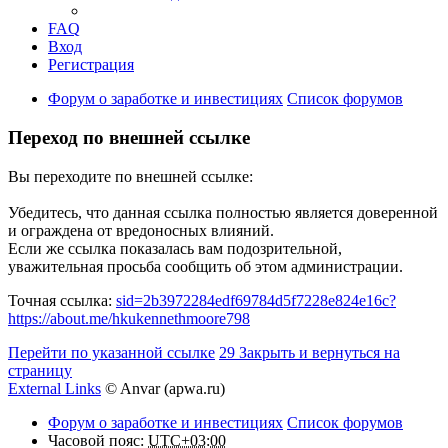
FAQ
Вход
Регистрация
Форум о заработке и инвестициях
Список форумов
Переход по внешней ссылке
Вы переходите по внешней ссылке:
Убедитесь, что данная ссылка полностью является доверенной
и ограждена от вредоносных влияний.
Если же ссылка показалась вам подозрительной,
уважительная просьба сообщить об этом администрации.
Точная ссылка:
sid=2b3972284edf69784d5f7228e824e16c?
https://about.me/hkukennethmoore798
Перейти по указанной ссылке
29
Закрыть и вернуться на
страницу
External Links
© Anvar (apwa.ru)
Форум о заработке и инвестициях
Список форумов
Часовой пояс:
UTC+03:00