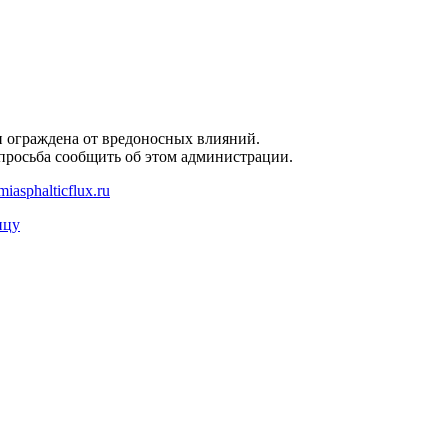
и ограждена от вредоносных влияний.
 просьба сообщить об этом администрации.
asphalticflux.ru
ицу