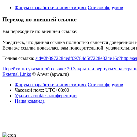
Форум о заработке и инвестициях
Список форумов
Переход по внешней ссылке
Вы переходите по внешней ссылке:
Убедитесь, что данная ссылка полностью является доверенной 
Если же ссылка показалась вам подозрительной, уважительная
Точная ссылка:
sid=2b3972284edf69784d5f7228e824e16c?http://semi
Перейти по указанной ссылке
29
Закрыть и вернуться на стран
External Links
© Anvar (apwa.ru)
Форум о заработке и инвестициях
Список форумов
Часовой пояс:
UTC+03:00
Удалить cookies конференции
Наша команда