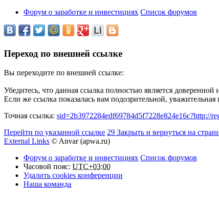
Форум о заработке и инвестициях
Список форумов
Переход по внешней ссылке
Вы переходите по внешней ссылке:
Убедитесь, что данная ссылка полностью является доверенной 
Если же ссылка показалась вам подозрительной, уважительная
Точная ссылка:
sid=2b3972284edf69784d5f7228e824e16c?http://reg
Перейти по указанной ссылке
29
Закрыть и вернуться на стран
External Links
© Anvar (apwa.ru)
Форум о заработке и инвестициях
Список форумов
Часовой пояс:
UTC+03:00
Удалить cookies конференции
Наша команда