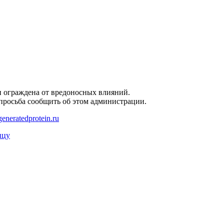
и ограждена от вредоносных влияний.
 просьба сообщить об этом администрации.
eneratedprotein.ru
ицу