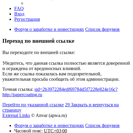
FAQ
Вход
Регистрация
Форум о заработке и инвестициях
Список форумов
Переход по внешней ссылке
Вы переходите по внешней ссылке:
Убедитесь, что данная ссылка полностью является доверенной
и ограждена от вредоносных влияний.
Если же ссылка показалась вам подозрительной,
уважительная просьба сообщить об этом администрации.
Точная ссылка:
sid=2b3972284edf69784d5f7228e824e16c?
http://papercoating.ru
Перейти по указанной ссылке
29
Закрыть и вернуться на
страницу
External Links
© Anvar (apwa.ru)
Форум о заработке и инвестициях
Список форумов
Часовой пояс:
UTC+03:00