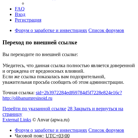
FAQ
Вход
Регистрация
Форум о заработке и инвестициях
Список форумов
Переход по внешней ссылке
Вы переходите по внешней ссылке:
Убедитесь, что данная ссылка полностью является доверенной
и ограждена от вредоносных влияний.
Если же ссылка показалась вам подозрительной,
уважительная просьба сообщить об этом администрации.
Точная ссылка:
sid=2b3972284edf69784d5f7228e824e16c?
http://olibanumresinoid.ru
Перейти по указанной ссылке
28
Закрыть и вернуться на
страницу
External Links
© Anvar (apwa.ru)
Форум о заработке и инвестициях
Список форумов
Часовой пояс:
UTC+03:00