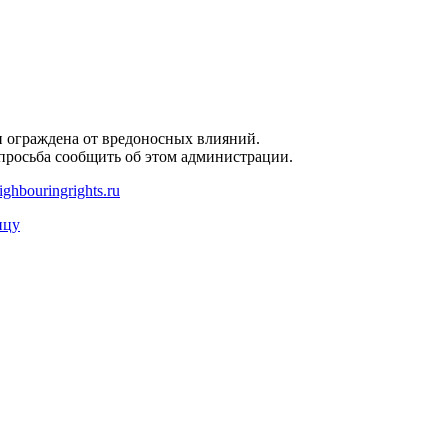
и ограждена от вредоносных влияний.
 просьба сообщить об этом администрации.
ghbouringrights.ru
ицу