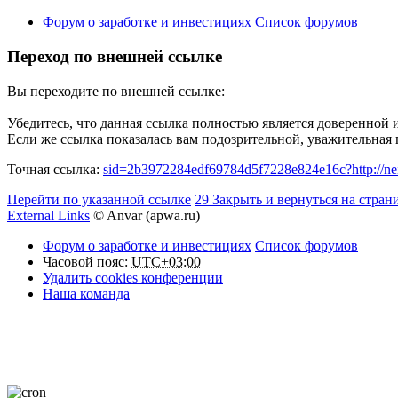
Форум о заработке и инвестициях
Список форумов
Переход по внешней ссылке
Вы переходите по внешней ссылке:
Убедитесь, что данная ссылка полностью является доверенной 
Если же ссылка показалась вам подозрительной, уважительная
Точная ссылка:
sid=2b3972284edf69784d5f7228e824e16c?http://nei
Перейти по указанной ссылке
29
Закрыть и вернуться на стран
External Links
© Anvar (apwa.ru)
Форум о заработке и инвестициях
Список форумов
Часовой пояс:
UTC+03:00
Удалить cookies конференции
Наша команда