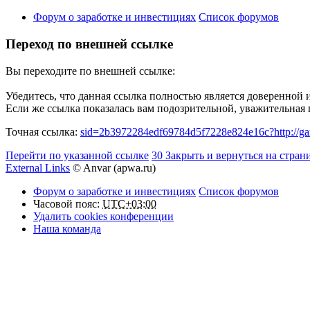
Форум о заработке и инвестициях
Список форумов
Переход по внешней ссылке
Вы переходите по внешней ссылке:
Убедитесь, что данная ссылка полностью является доверенной 
Если же ссылка показалась вам подозрительной, уважительная
Точная ссылка:
sid=2b3972284edf69784d5f7228e824e16c?http://ga
Перейти по указанной ссылке
29
Закрыть и вернуться на стран
External Links
© Anvar (apwa.ru)
Форум о заработке и инвестициях
Список форумов
Часовой пояс:
UTC+03:00
Удалить cookies конференции
Наша команда