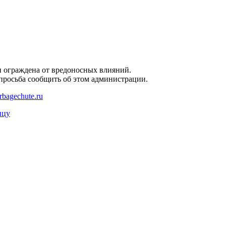
и ограждена от вредоносных влияний.
 просьба сообщить об этом администрации.
rbagechute.ru
ицу