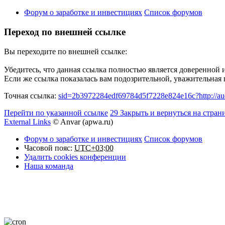
Форум о заработке и инвестициях
Список форумов
Переход по внешней ссылке
Вы переходите по внешней ссылке:
Убедитесь, что данная ссылка полностью является доверенной 
Если же ссылка показалась вам подозрительной, уважительная
Точная ссылка:
sid=2b3972284edf69784d5f7228e824e16c?http://au
Перейти по указанной ссылке
29
Закрыть и вернуться на стран
External Links
© Anvar (apwa.ru)
Форум о заработке и инвестициях
Список форумов
Часовой пояс:
UTC+03:00
Удалить cookies конференции
Наша команда