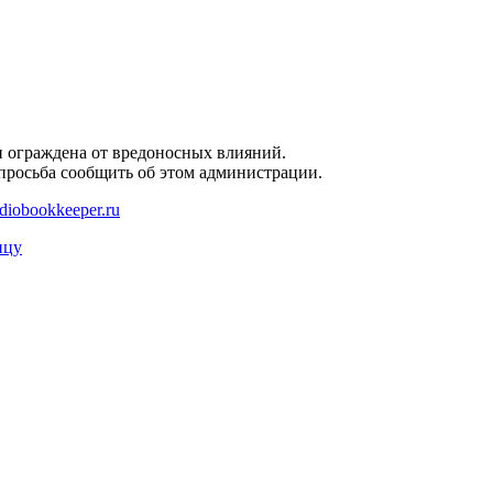
и ограждена от вредоносных влияний.
 просьба сообщить об этом администрации.
diobookkeeper.ru
ицу