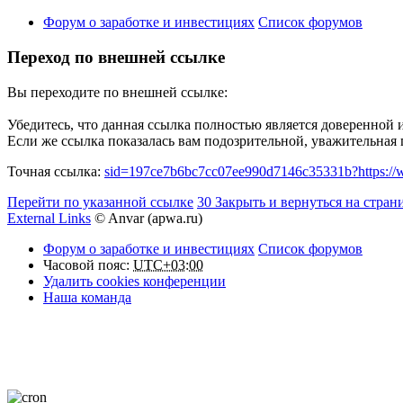
Форум о заработке и инвестициях
Список форумов
Переход по внешней ссылке
Вы переходите по внешней ссылке:
Убедитесь, что данная ссылка полностью является доверенной 
Если же ссылка показалась вам подозрительной, уважительная
Точная ссылка:
sid=197ce7b6bc7cc07ee990d7146c35331b?https://w
Перейти по указанной ссылке
30
Закрыть и вернуться на стран
External Links
© Anvar (apwa.ru)
Форум о заработке и инвестициях
Список форумов
Часовой пояс:
UTC+03:00
Удалить cookies конференции
Наша команда