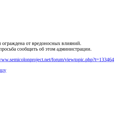
и ограждена от вредоносных влияний.
 просьба сообщить об этом администрации.
ww.semicolonproject.net/forum/viewtopic.php?t=133464
ицу