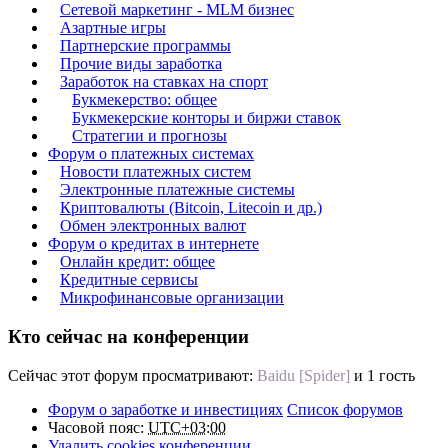
Сетевой маркетинг - MLM бизнес
Азартные игры
Партнерские программы
Прочие виды заработка
Заработок на ставках на спорт
Букмекерство: общее
Букмекерские конторы и биржи ставок
Стратегии и прогнозы
Форум о платежных системах
Новости платежных систем
Электронные платежные системы
Криптовалюты (Bitcoin, Litecoin и др.)
Обмен электронных валют
Форум о кредитах в интернете
Онлайн кредит: общее
Кредитные сервисы
Микрофинансовые организации
Кто сейчас на конференции
Сейчас этот форум просматривают:
Baidu [Spider]
и 1 гость
Форум о заработке и инвестициях
Список форумов
Часовой пояс:
UTC+03:00
Удалить cookies конференции