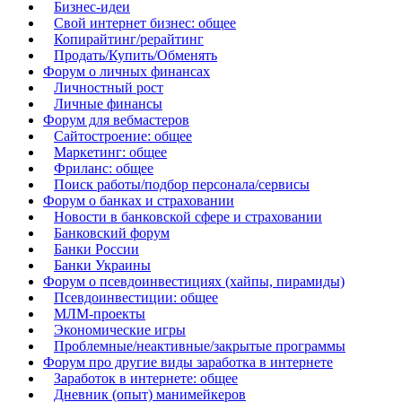
Бизнес-идеи
Свой интернет бизнес: общее
Копирайтинг/рерайтинг
Продать/Купить/Обменять
Форум о личных финансах
Личностный рост
Личные финансы
Форум для вебмастеров
Сайтостроение: общее
Маркетинг: общее
Фриланс: общее
Поиск работы/подбор персонала/сервисы
Форум о банках и страховании
Новости в банковской сфере и страховании
Банковский форум
Банки России
Банки Украины
Форум о псевдоинвестициях (хайпы, пирамиды)
Псевдоинвестиции: общее
МЛМ-проекты
Экономические игры
Проблемные/неактивные/закрытые программы
Форум про другие виды заработка в интернете
Заработок в интернете: общее
Дневник (опыт) манимейкеров