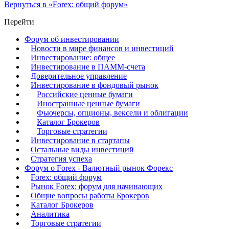
Вернуться в «Forex: общий форум»
Перейти
Форум об инвестировании
Новости в мире финансов и инвестиций
Инвестирование: общее
Инвестирование в ПАММ-счета
Доверительное управление
Инвестирование в фондовый рынок
Российские ценные бумаги
Иностранные ценные бумаги
Фьючерсы, опционы, вексели и облигации
Каталог Брокеров
Торговые стратегии
Инвестирование в стартапы
Остальные виды инвестиций
Стратегия успеха
Форум о Forex - Валютный рынок Форекс
Forex: общий форум
Рынок Forex: форум для начинающих
Общие вопросы работы Брокеров
Каталог Брокеров
Аналитика
Торговые стратегии