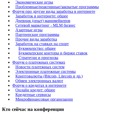
Экономические игры
Проблемные/неактивные/закрытые программы
Форум про другие виды заработка в интернете
Заработок в интернете: общее
Дневник (опыт) манимейкеров
Сетевой маркетинг - MLM бизнес
Азартные игры
Партнерские программы
Прочие виды заработка
Заработок на ставках на спорт
Букмекерство: общее
Букмекерские конторы и биржи ставок
Стратегии и прогнозы
Форум о платежных системах
Новости платежных систем
Электронные платежные системы
Криптовалюты (Bitcoin, Litecoin и др.)
Обмен электронных валют
Форум о кредитах в интернете
Онлайн кредит: общее
Кредитные сервисы
Микрофинансовые организации
Кто сейчас на конференции