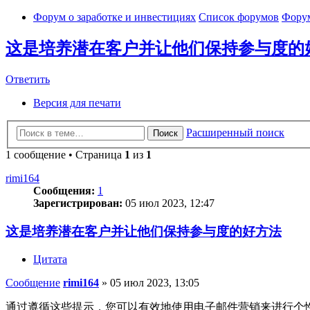
Форум о заработке и инвестициях
Список форумов
Форум
这是培养潜在客户并让他们保持参与度的
Ответить
Версия для печати
Расширенный поиск
Поиск
1 сообщение • Страница
1
из
1
rimi164
Сообщения:
1
Зарегистрирован:
05 июл 2023, 12:47
这是培养潜在客户并让他们保持参与度的好方法
Цитата
Сообщение
rimi164
»
05 июл 2023, 13:05
通过遵循这些提示，您可以有效地使用电子邮件营销来进行个性