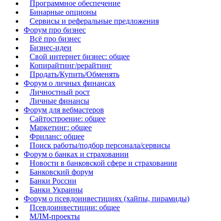
Программное обеспечение
Бинарные опционы
Сервисы и реферальные предложения
Форум про бизнес
Всё про бизнес
Бизнес-идеи
Свой интернет бизнес: общее
Копирайтинг/рерайтинг
Продать/Купить/Обменять
Форум о личных финансах
Личностный рост
Личные финансы
Форум для вебмастеров
Сайтостроение: общее
Маркетинг: общее
Фриланс: общее
Поиск работы/подбор персонала/сервисы
Форум о банках и страховании
Новости в банковской сфере и страховании
Банковский форум
Банки России
Банки Украины
Форум о псевдоинвестициях (хайпы, пирамиды)
Псевдоинвестиции: общее
МЛМ-проекты