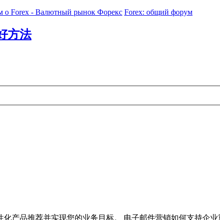
 о Forex - Валютный рынок Форекс
Forex: общий форум
好方法
化产品推荐并实现您的业务目标。 电子邮件营销如何支持企业